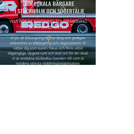
DIN LOKALA BÄRGARE
I STOCKHOLM OCH SÖDERTÄLJE
VI UTFÖR BILBÄRGNING, TUNGBÄRGNING
OCH TRANSPORTER.
Vi på 08 Bilbärgning AB har lång och gedigen
erfarenhet av bilbärgning och vägassistans. Vi
sätter dig som kund i fokus och finns alltid
tillgängliga, dygnet runt och året om för din skull.
Vi är anslutna till RedGo Sweden AB som är
nordens största räddningsorganisation.
Vi kan hjälpa dig med: BILBÄRGNING
-
TUNGBÄRGNING -
MASKINTRANSPORTER
-
STARTHJÄLP -
LÅSÖPPNING -
DÄCKSKIFTE
-
VINSCHNING -
BÅTTRANSPORT
©2019 by Jarpe Produktion